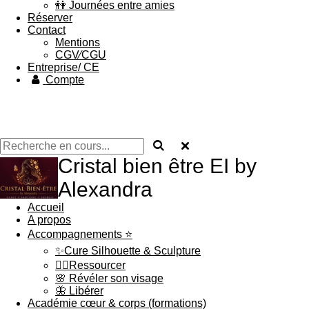
👭 Journées entre amies
Réserver
Contact
Mentions
CGV∕CGU
Entreprise/ CE
Compte
Cristal bien être EI by
Alexandra
Accueil
A propos
Accompagnements ⭐
✨Cure Silhouette & Sculpture
💆‍♀️Ressourcer
🌸 Révéler son visage
🦋 Libérer
Académie cœur & corps (formations)