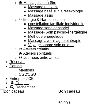
💆 Massages bien-être
Massage relaxant
Massage basé sur la réflexologie
Massage assis
✨ Energie & Harmonisation
constellation familiale individuelle
Massage sono-sensoriel
Massage- Soin psycho-énergétique
Méthode énergétique
Massage avec magnetothérapie
Voyage sonore solo ou duo
🎨 Ateliers créatifs
🦋 Ateliers spirituels
👭 Journées entre amies
Réserver
Contact
Mentions
CGV∕CGU
Entreprise/ CE
Compte
Rechercher
Bon cadeau
50,00 €