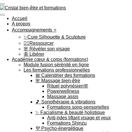
Passer
au
contenu
Accueil
principal
A propos
Accompagnements ⭐
✨Cure Silhouette & Sculpture
💆‍♀️Ressourcer
🌸 Révéler son visage
🦋 Libérer
Académie cœur & corps (formations)
Module fusion sérénité en ligne
Les formations professionnelles
📅 Calendrier des formations
🌸 Massage bien-être
Rituel polynésien🌸
Powerwellness
Massage assis
🎵 Sonothérapie & vibrations
Formations sono-sensorielles
✨ Facialisme & beauté holistique
Anti-rides liftant visage et yeux
Formations Shinzu
💜 Psycho-énergétique