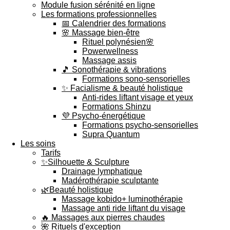
Module fusion sérénité en ligne
Les formations professionnelles
📅 Calendrier des formations
🌸 Massage bien-être
Rituel polynésien🌸
Powerwellness
Massage assis
🎵 Sonothérapie & vibrations
Formations sono-sensorielles
✨ Facialisme & beauté holistique
Anti-rides liftant visage et yeux
Formations Shinzu
💜 Psycho-énergétique
Formations psycho-sensorielles
Supra Quantum
Les soins
Tarifs
✨Silhouette & Sculpture
Drainage lymphatique
Madérothérapie sculptante
🌿Beauté holistique
Massage kobido+ luminothérapie
Massage anti ride liftant du visage
🔥 Massages aux pierres chaudes
🌺 Rituels d'exception