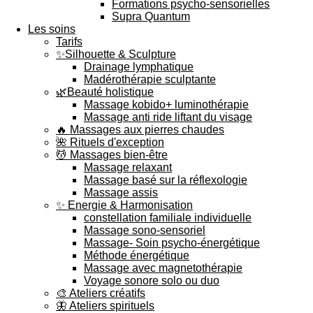
Formations psycho-sensorielles
Supra Quantum
Les soins
Tarifs
✨Silhouette & Sculpture
Drainage lymphatique
Madérothérapie sculptante
🌿Beauté holistique
Massage kobido+ luminothérapie
Massage anti ride liftant du visage
🔥 Massages aux pierres chaudes
🌺 Rituels d'exception
💆 Massages bien-être
Massage relaxant
Massage basé sur la réflexologie
Massage assis
✨ Energie & Harmonisation
constellation familiale individuelle
Massage sono-sensoriel
Massage- Soin psycho-énergétique
Méthode énergétique
Massage avec magnetothérapie
Voyage sonore solo ou duo
🎨 Ateliers créatifs
🦋 Ateliers spirituels