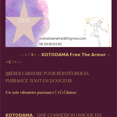
— ∘♡༉∘ —
𝗞𝗢𝗧𝗢𝗗𝗔𝗠𝗔 𝗙𝗿𝗲𝗲 𝗧𝗵𝗲 𝗔𝗿𝗺𝗼𝗿
—
∘༉♡∘ —
Libérer l’armure pour réintégrer sa
puissance tout en douceur.
𝑼𝒏 𝒔𝒐𝒊𝒏 𝒗𝒊𝒃𝒓𝒂𝒕𝒐𝒊𝒓𝒆 𝒑𝒖𝒊𝒔𝒔𝒂𝒏𝒕 𝒆t 𝒓é𝒗é𝒍𝒂𝒕𝒆𝒖𝒓.
𝗞𝗢𝗧𝗢𝗗𝗔𝗠𝗔 … une connexion unique du