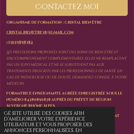
Contactez moi
Organisme de formation : Cristal bien être
cristal.bienetre38@gmail.com
+33659898382
Les prestations proposées sont des soins de bien-être et
d'accompagnement complémentaires. Elles ne remplacent
pas un suivi médical et ne se substituent pas aux
traitements prescrits par les professionnels de santé. En
cas de pathologie ou de doute, demandez conseil à votre
médecin.
Formatrice enseignante agréée enregistrée sous le
numéro 84380896838 auprès du préfet de région
Auvergne Rhône Alpes.
Ce site utilise des cookies afin
Cet enregistrement ne vaut pas agrément de l'Etat
d’améliorer votre expérience
utilisateur et vous proposer des
Tous droits réservés
annonces personnalisées. En
© 2023 - 2026 Cristal bien-être et formations