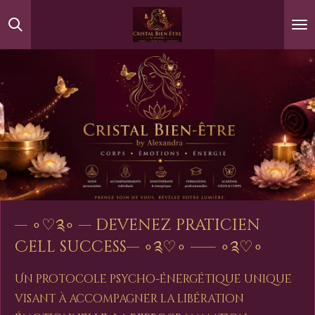
Passer
au
contenu
principal
— ∘♡༉∘ —
devenez praticien
Cell success— ∘༉♡∘ —— ∘༉♡∘
Un protocole psycho-énergétique unique
visant à accompagner la libération